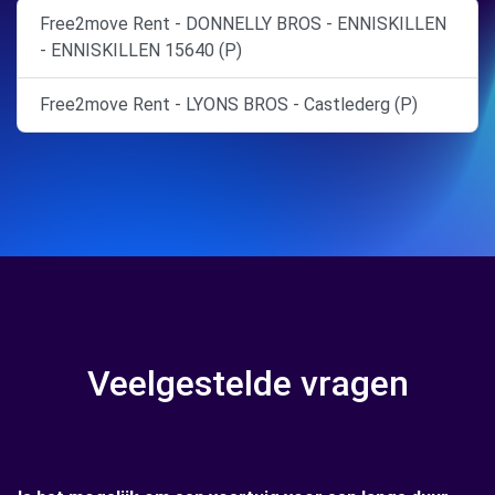
Free2move Rent - DONNELLY BROS - ENNISKILLEN
- ENNISKILLEN 15640 (P)
Free2move Rent - LYONS BROS - Castlederg (P)
Veelgestelde vragen