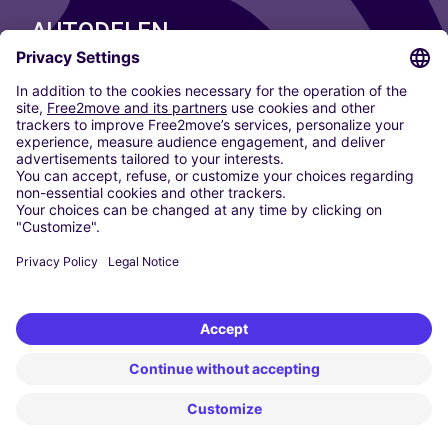
AUTODELEN
ONZE STEDEN
Paris
Madrid
Washington DC
Milaan
Rome
Turijn
Wenen
Berlijn
Keulen
Düsseldorf
Frankfurt
Hamburg
München
Stuttgart
Amsterdam