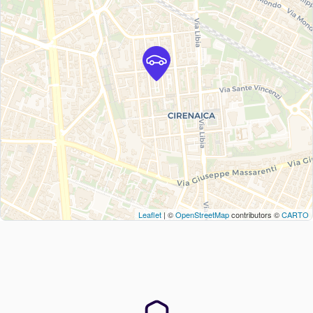
Leaflet
| ©
OpenStreetMap
contributors ©
CARTO