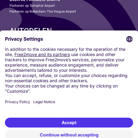
Parkeren op Schiphol Airport
Parkeren op Rotterdam The Hague Airport
AUTODELEN
ONZE STEDEN
Paris
Madrid
Washington DC
Milaan
Rome
Turijn
Wenen
Berlijn
Keulen
Düsseldorf
Frankfurt
Hamburg
München
Stuttgart
Amsterdam