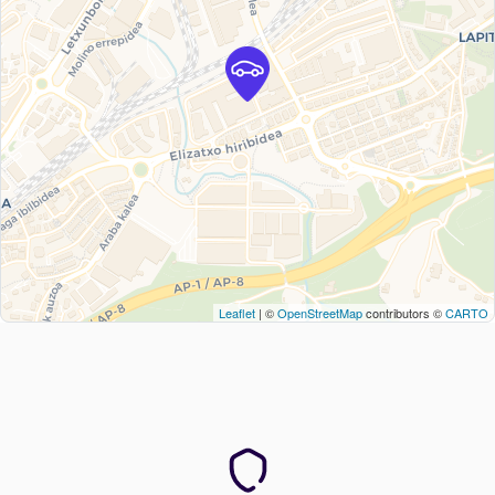
Leaflet
| ©
OpenStreetMap
contributors ©
CARTO