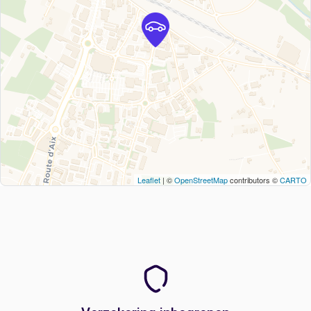
Leaflet
| ©
OpenStreetMap
contributors ©
CARTO