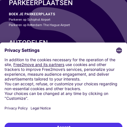
PARKEERPLAATSEN
BOEK JE PARKEERPLAATS
Parkeren op Schiphol Airport
Parkeren op Rotterdam The Hague Airport
AUTODELEN
ONZE STEDEN
Paris
Madrid
Washington DC
Milaan
Rome
Turijn
Wenen
Berlijn
Keulen
Düsseldorf
Frankfurt
Hamburg
München