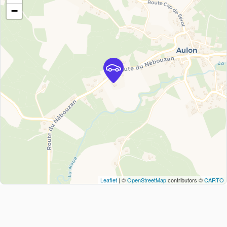
−
Leaflet
| ©
OpenStreetMap
contributors ©
CARTO