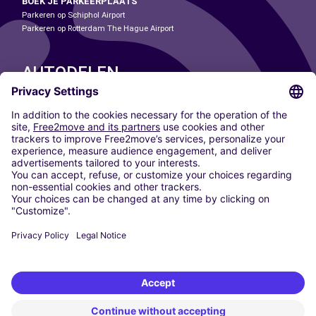
BOEK JE PARKEERPLAATS
Parkeren op Schiphol Airport
Parkeren op Rotterdam The Hague Airport
AUTODELEN
ONZE STEDEN
Paris
Madrid
Washington DC
Milaan
Rome
Turijn
Wenen
Berlijn
Keulen
Düsseldorf
Frankfurt
Hamburg
München
Stuttgart
Amsterdam