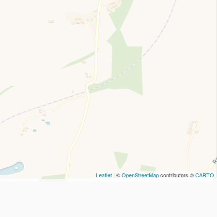
Leaflet
| ©
OpenStreetMap
contributors ©
CARTO