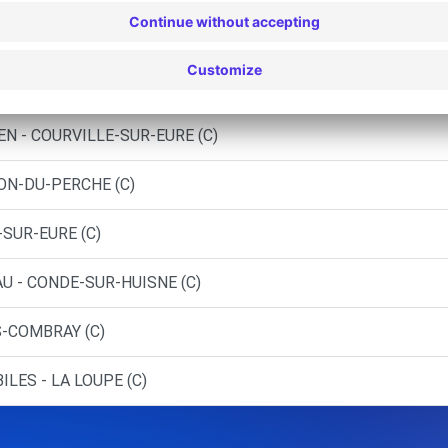
 - FONTENAY SUR EURE (LP)
 - FONTENAY SUR EURE (O)
EN - COURVILLE-SUR-EURE (C)
HON-DU-PERCHE (C)
-SUR-EURE (C)
U - CONDE-SUR-HUISNE (C)
S-COMBRAY (C)
LES - LA LOUPE (C)