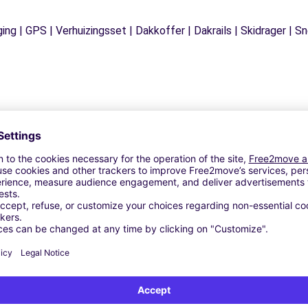
ging | GPS | Verhuizingsset | Dakkoffer | Dakrails | Skidrager 
Vergelijkbare Agentschappen
- CHATEAUDUN (P)
 - FONTENAY SUR EURE (D)