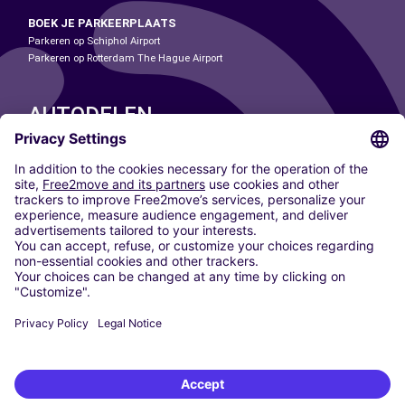
BOEK JE PARKEERPLAATS
Parkeren op Schiphol Airport
Parkeren op Rotterdam The Hague Airport
AUTODELEN
ONZE STEDEN
Paris
Madrid
Washington DC
Milaan
Rome
Turijn
Wenen
Berlijn
Keulen
Düsseldorf
Frankfurt
Hamburg
München
Stuttgart