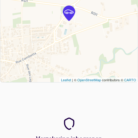
Leaflet
| ©
OpenStreetMap
contributors ©
CARTO