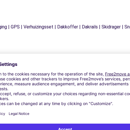
ging | GPS | Verhuizingsset | Dakkoffer | Dakrails | Skidrager 
Vergelijkbare Agentschappen
INT-LAMBERT-LA-POTHERIE