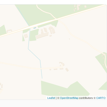
Leaflet
| ©
OpenStreetMap
contributors ©
CARTO