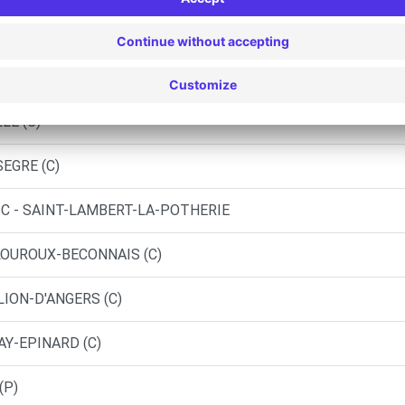
EORGES-SUR-LOIRE (C)
BILES - CANDE (P)
LE (C)
SEGRE (C)
IC - SAINT-LAMBERT-LA-POTHERIE
 LOUROUX-BECONNAIS (C)
LION-D'ANGERS (C)
AY-EPINARD (C)
(P)