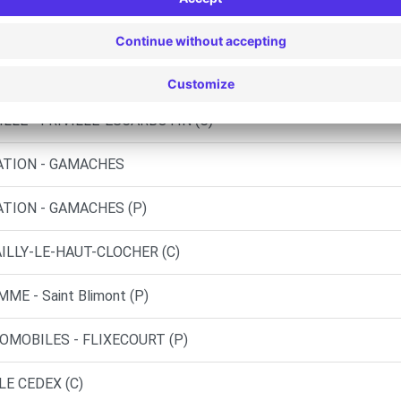
R-BRESLE (C)
ILLE - FRIVILLE-ESCARBOTIN (C)
CATION - GAMACHES
ATION - GAMACHES (P)
ILLY-LE-HAUT-CLOCHER (C)
E - Saint Blimont (P)
TOMOBILES - FLIXECOURT (P)
LE CEDEX (C)