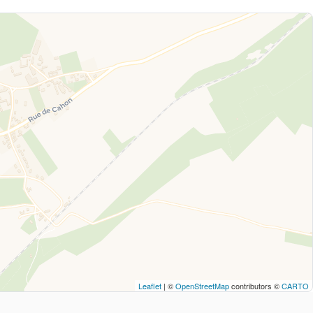
Leaflet
| ©
OpenStreetMap
contributors ©
CARTO