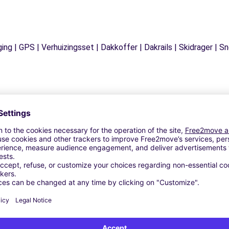
ging | GPS | Verhuizingsset | Dakkoffer | Dakrails | Skidrager 
Vergelijkbare Agentschappen
N LAMOTTE LACROIX AU BAILLY (P)