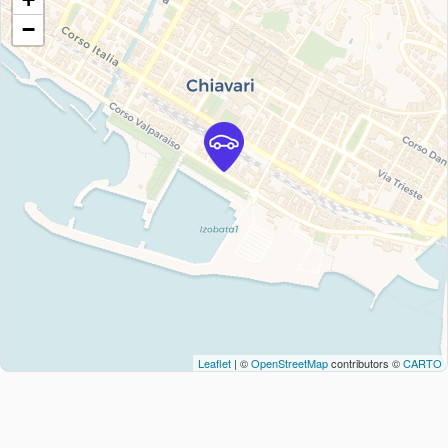
−
Leaflet
| ©
OpenStreetMap
contributors ©
CARTO