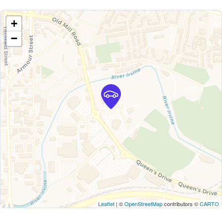
+
−
Leaflet
| ©
OpenStreetMap
contributors ©
CARTO