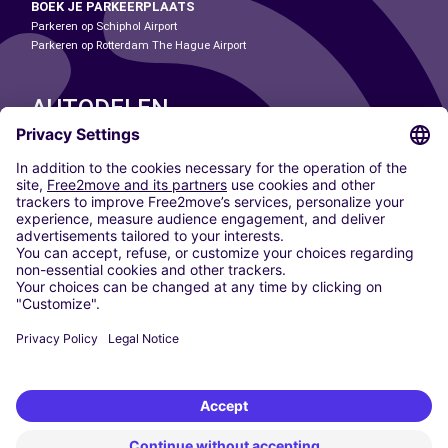
BOEK JE PARKEERPLAATS
Parkeren op Schiphol Airport
Parkeren op Rotterdam The Hague Airport
AUTODELEN
ONZE STEDEN
Paris
Madrid
Washington DC
Milaan
Rome
Turijn
Wenen
Berlijn
Keulen
Düsseldorf
Frankfurt
Hamburg
München
Stuttgart
Amsterdam