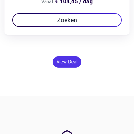
€ 104,45 / dag
Vanaf
Zoeken
View Deal