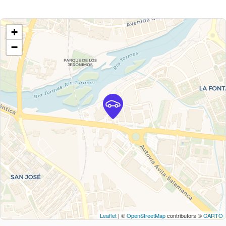
+
−
Leaflet
| ©
OpenStreetMap
contributors ©
CARTO