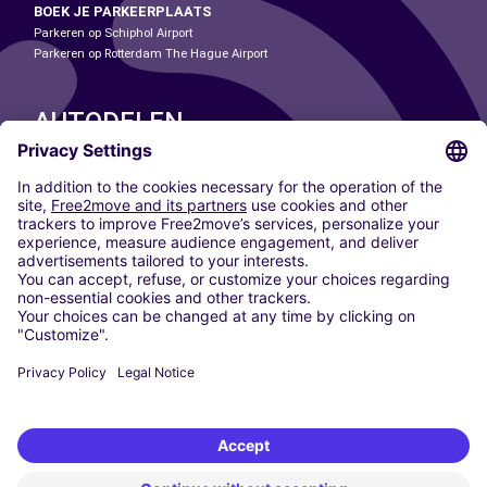
BOEK JE PARKEERPLAATS
Parkeren op Schiphol Airport
Parkeren op Rotterdam The Hague Airport
AUTODELEN
ONZE STEDEN
Paris
Madrid
Washington DC
Milaan
Rome
Turijn
Wenen
Berlijn
Keulen
Düsseldorf
Frankfurt
Hamburg
München
Stuttgart
Amsterdam