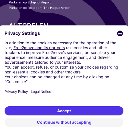
Parkeren op Schiphol Airport
Parkeren op Rotterdam The Hague Airport
AUTODELEN
ONZE STEDEN
Paris
Madrid
Washington DC
Milaan
Rome
Turijn
Wenen
Berlijn
Keulen
Düsseldorf
Frankfurt
Hamburg
München
Stuttgart
Amsterdam