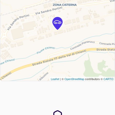
Leaflet
| ©
OpenStreetMap
contributors ©
CARTO