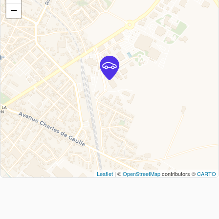
−
Leaflet
| ©
OpenStreetMap
contributors ©
CARTO