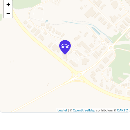
+
−
Leaflet
| ©
OpenStreetMap
contributors ©
CARTO