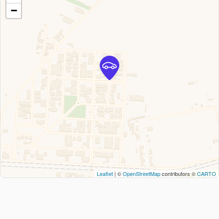
−
Leaflet
| ©
OpenStreetMap
contributors ©
CARTO