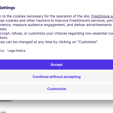
Vergelijkbare Agentschappen
- Érd
gom
Budaörs
rvár