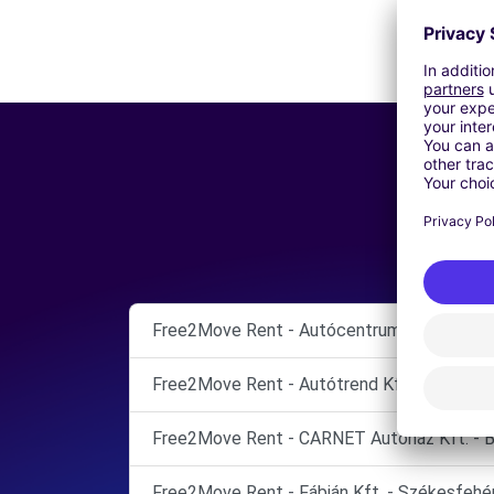
Free2Move Rent - Autócentrum Szabó Kft. 
Free2Move Rent - Autótrend Kft. - Eszter
Free2Move Rent - CARNET Autóház Kft. - 
Free2Move Rent - Fábián Kft. - Székesfehé