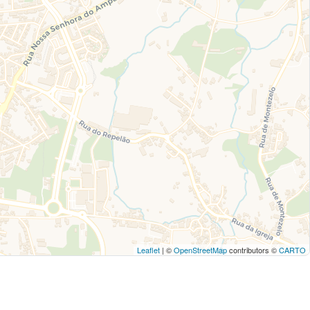
Leaflet
| ©
OpenStreetMap
contributors ©
CARTO