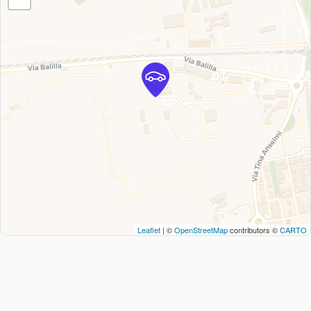
Leaflet
| ©
OpenStreetMap
contributors ©
CARTO