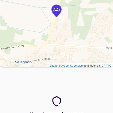
Leaflet
| ©
OpenStreetMap
contributors ©
CARTO