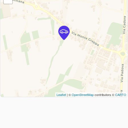
Leaflet
| ©
OpenStreetMap
contributors ©
CARTO