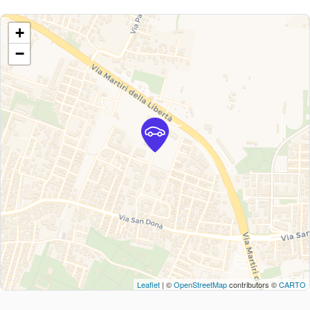
+
−
Leaflet
| ©
OpenStreetMap
contributors ©
CARTO