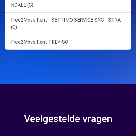
NOALE (C)
Free2Move Rent - SETTIMO SERVICE SNC - STRA
(C)
Free2Move Rent TREVISO
Veelgestelde vragen