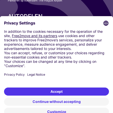
Parkeren op Rotterdam The Hague Airport
AUTODELEN
ONZE STEDEN
Paris
Madrid
Washington DC
Milaan
Rome
Turijn
Wenen
Berlijn
Keulen
Düsseldorf
Frankfurt
Hamburg
München
Stuttgart
Amsterdam