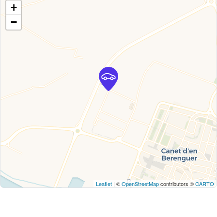
+
−
Leaflet
| ©
OpenStreetMap
contributors ©
CARTO