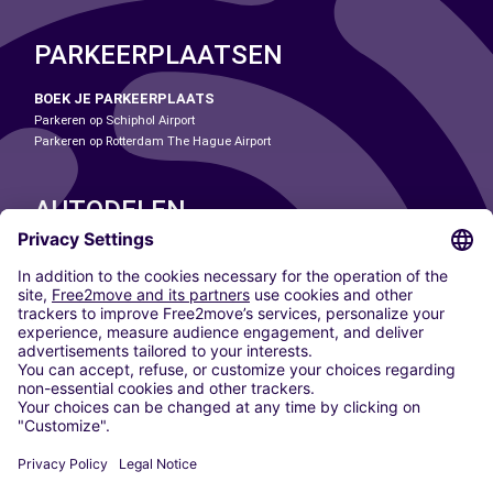
PARKEERPLAATSEN
BOEK JE PARKEERPLAATS
Parkeren op Schiphol Airport
Parkeren op Rotterdam The Hague Airport
AUTODELEN
ONZE STEDEN
Paris
Madrid
Washington DC
Milaan
Rome
Turijn
Wenen
Berlijn
Keulen
Düsseldorf
Frankfurt