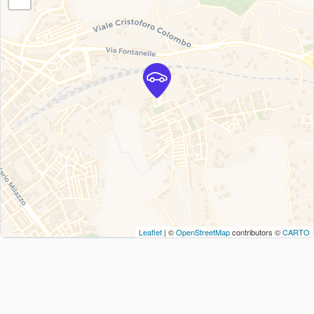
Leaflet
| ©
OpenStreetMap
contributors ©
CARTO