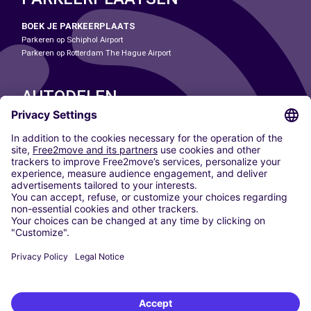
BOEK JE PARKEERPLAATS
Parkeren op Schiphol Airport
Parkeren op Rotterdam The Hague Airport
AUTODELEN
ONZE STEDEN
Paris
Madrid
Washington DC
Milaan
Rome
Turijn
Wenen
Berlijn
Keulen
Düsseldorf
Frankfurt
Hamburg
München
Stuttgart