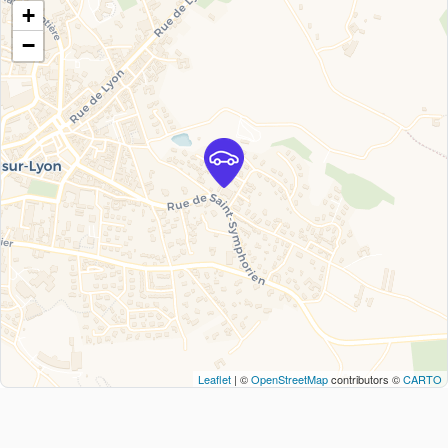
+
−
Leaflet
| ©
OpenStreetMap
contributors ©
CARTO