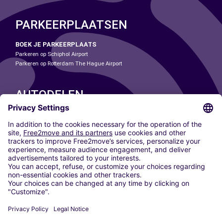
PARKEERPLAATSEN
BOEK JE PARKEERPLAATS
Parkeren op Schiphol Airport
Parkeren op Rotterdam The Hague Airport
AUTODELEN
ONZE STEDEN
Paris
Madrid
Washington DC
Milaan
Rome
Turijn
Wenen
Berlijn
Keulen
Düsseldorf
Frankfurt