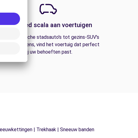
Een breed scala aan voertuigen
an economische stadsauto's tot gezins-SUV's
n bestelwagens, vind het voertuig dat perfect
bij uw behoeften past.
| Sneeuwkettingen | Trekhaak | Sneeuw banden