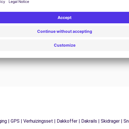
24/7 Assistentie
Problemen op de weg? Onze
V
ondersteuningsdienst is te allen tijde beschikbaar
e
 te
om een ononderbroken reis te garanderen.
ging | GPS | Verhuizingsset | Dakkoffer | Dakrails | Skidrager 