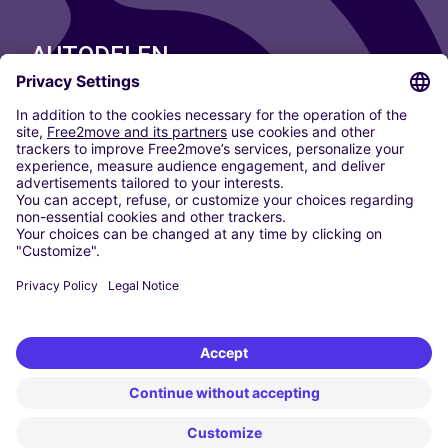
AUTODELEN
ONZE STEDEN
Paris
Madrid
Washington DC
Milaan
Rome
Turijn
Wenen
Berlijn
Keulen
Düsseldorf
Frankfurt
Hamburg
München
Stuttgart
Amsterdam