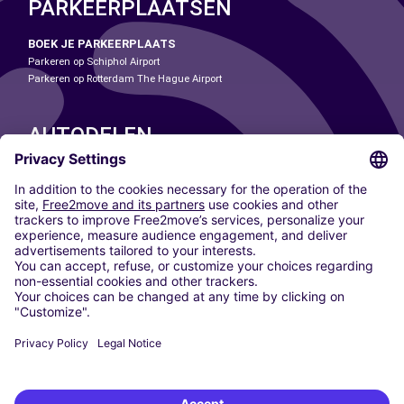
PARKEERPLAATSEN
BOEK JE PARKEERPLAATS
Parkeren op Schiphol Airport
Parkeren op Rotterdam The Hague Airport
AUTODELEN
ONZE STEDEN
Paris
Madrid
Washington DC
Milaan
Rome
Turijn
Wenen
Berlijn
Keulen
Düsseldorf
Frankfurt
Hamburg
München