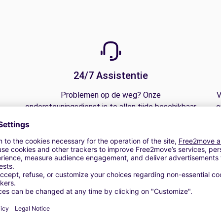
24/7 Assistentie
Problemen op de weg? Onze
V
ondersteuningsdienst is te allen tijde beschikbaar
e
 te
om een ononderbroken reis te garanderen.