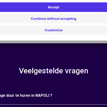
ging | GPS | Verhuizingsset | Dakkoffer | Dakrails | Skidrager 
Veelgestelde vragen
nge duur te huren in NAPOLI ?