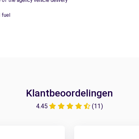
e of the agency vehicle delivery
 fuel
Klantbeoordelingen
4.45
(11)