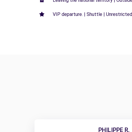
Leaving the national territory | Outsid
VIP departure. | Shuttle | Unrestricted
PHILIPPE R.