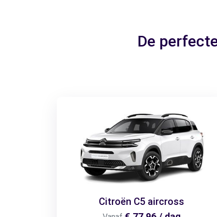
De perfect
Citroën C5 aircross
€ 77,96 / dag
Vanaf