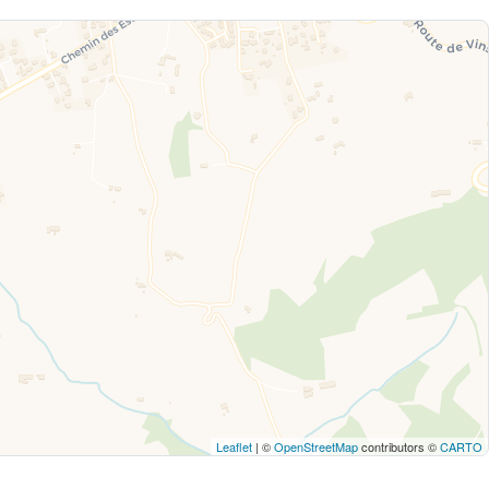
Leaflet
| ©
OpenStreetMap
contributors ©
CARTO