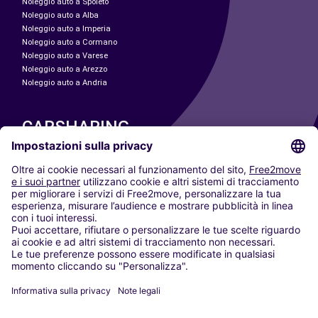
Noleggio auto a Spoleto
Noleggio auto a Alba
Noleggio auto a Imperia
Noleggio auto a Cormano
Noleggio auto a Varese
Noleggio auto a Arezzo
Noleggio auto a Andria
CARSHARING
LE NOSTRE CITTÀ
Paris
Madrid
Washington DC
Milano
Roma
Torino
Vienna
Berlino
Colonia
Düsseldorf
Francoforte
Amburgo