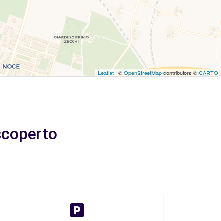
Leaflet
| ©
OpenStreetMap
contributors ©
CARTO
 scoperto