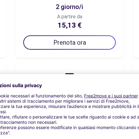
2 giorno/i
A partire da
15,13 €
Prenota ora
7 giorno/i
A partire da
52,96 €
Prenota ora