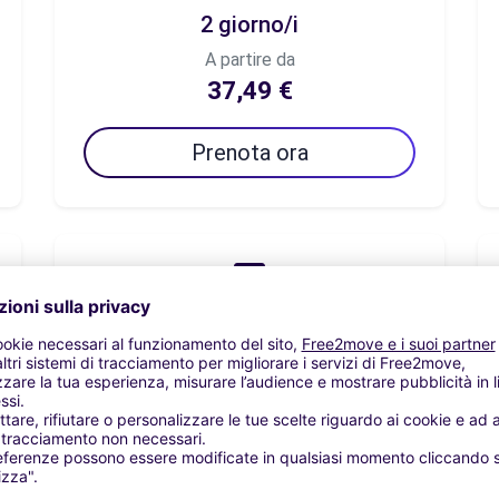
2 giorno/i
A partire da
37,49 €
Prenota ora
7 giorno/i
A partire da
68,33 €
Prenota ora