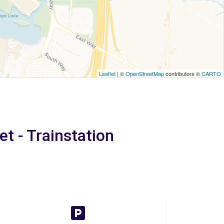
Leaflet
| ©
OpenStreetMap
contributors ©
CARTO
t - Trainstation