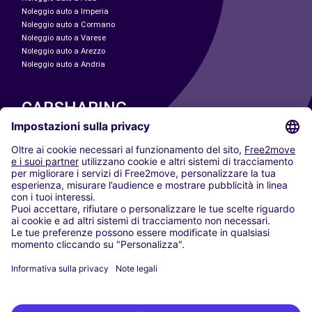
Noleggio auto a Imperia
Noleggio auto a Cormano
Noleggio auto a Varese
Noleggio auto a Arezzo
Noleggio auto a Andria
CARSHARING
LE NOSTRE CITTÀ
Paris
Madrid
Washington DC
Milano
Roma
Torino
Vienna
Berlino
Colonia
Düsseldorf
Francoforte
Amburgo
Monaco di Baviera