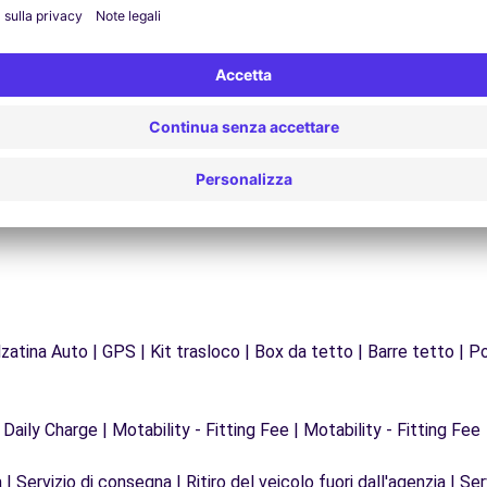
Assistenza 24/7
Problemi sulla strada? Il nostro servizio di
Da
supporto è disponibile in qualsiasi momento per
f
garantire un viaggio senza interruzioni.
zatina Auto | GPS | Kit trasloco | Box da tetto | Barre tetto | Po
 Daily Charge | Motability - Fitting Fee | Motability - Fitting Fee
| Servizio di consegna | Ritiro del veicolo fuori dall'agenzia | Ser