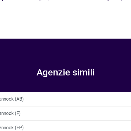
Agenzie simili
nnock (AB)
nnock (F)
nnock (FP)