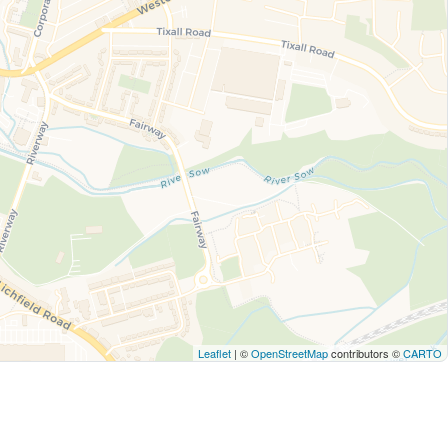
Leaflet
| ©
OpenStreetMap
contributors ©
CARTO