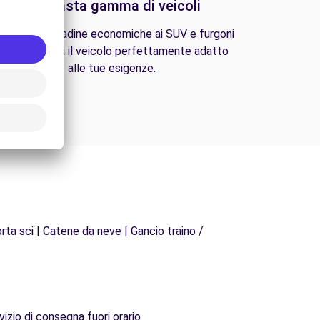
Una vasta gamma di veicoli
lle auto cittadine economiche ai SUV e furgoni
amiliari, trova il veicolo perfettamente adatto
alle tue esigenze.
rta sci | Catene da neve | Gancio traino /
vizio di consegna fuori orario