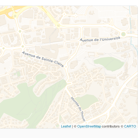
Leaflet
| ©
OpenStreetMap
contributors ©
CARTO