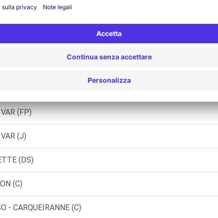
ETTE (C)
TOULON (C)
 VAR (AR)
 VAR (FP)
 VAR (J)
ETTE (DS)
ON (C)
O - CARQUEIRANNE (C)