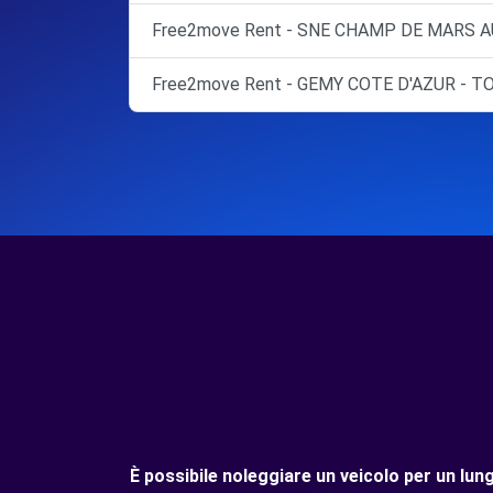
Free2move Rent - SNE CHAMP DE MARS A
Free2move Rent - GEMY COTE D'AZUR - T
È possibile noleggiare un veicolo per un l