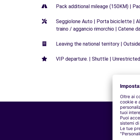
Pack additional mileage (150KM) | Pa
Seggiolone Auto | Porta biciclette | A
traino / aggancio rimorchio | Catene d
Leaving the national territory | Outsid
VIP departure. | Shuttle | Unrestricted