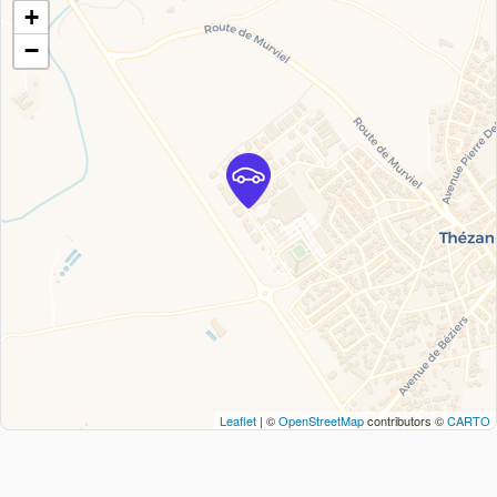
+
−
Leaflet
| ©
OpenStreetMap
contributors ©
CARTO