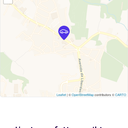
Leaflet
| ©
OpenStreetMap
contributors ©
CARTO