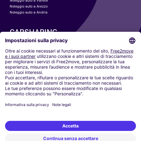
Noleggio auto a Varese
Noleggio auto a Arezzo
Noleggio auto a Andria
CARSHARING
LE NOSTRE CITTÀ
Paris
Madrid
Washington DC
Milano
Roma
Torino
Vienna
Berlino
Colonia
Düsseldorf
Francoforte
Amburgo
Monaco di Baviera
Stoccarda
Amsterdam