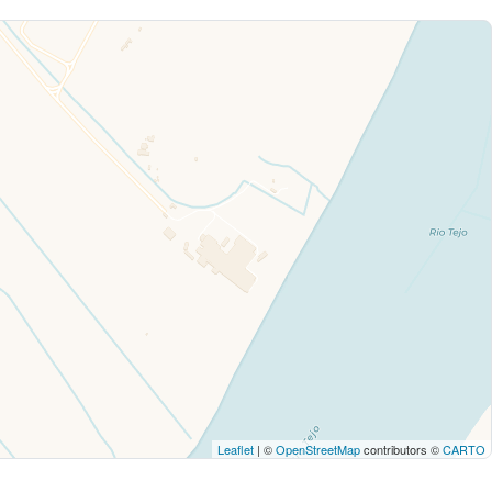
Leaflet
| ©
OpenStreetMap
contributors ©
CARTO