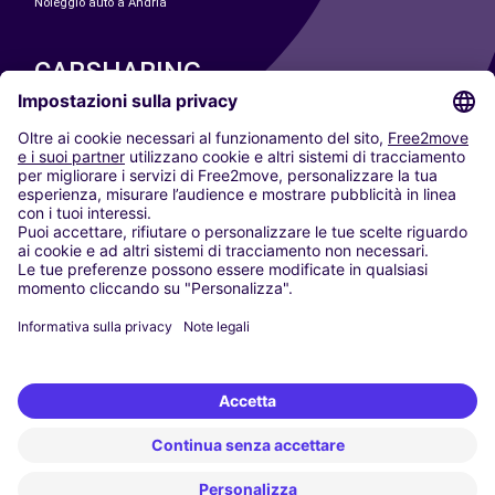
Noleggio auto a Andria
CARSHARING
LE NOSTRE CITTÀ
Paris
Madrid
Washington DC
Milano
Roma
Torino
Vienna
Berlino
Colonia
Düsseldorf
Francoforte
Amburgo
Monaco di Baviera
Stoccarda
Amsterdam