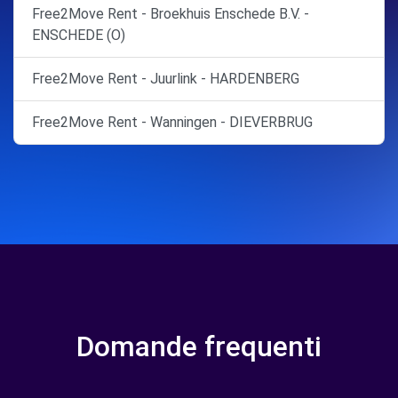
Free2Move Rent - Broekhuis Enschede B.V. -
ENSCHEDE (O)
Free2Move Rent - Juurlink - HARDENBERG
Free2Move Rent - Wanningen - DIEVERBRUG
Domande frequenti