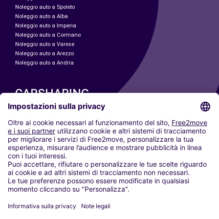
Noleggio auto a Spoleto
Noleggio auto a Alba
Noleggio auto a Imperia
Noleggio auto a Cormano
Noleggio auto a Varese
Noleggio auto a Arezzo
Noleggio auto a Andria
CARSHARING
LE NOSTRE CITTÀ
Paris
Madrid
Washington DC
Milano
Roma
Torino
Vienna
Berlino
Colonia
Düsseldorf
Francoforte