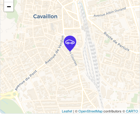
−
Leaflet
| ©
OpenStreetMap
contributors ©
CARTO