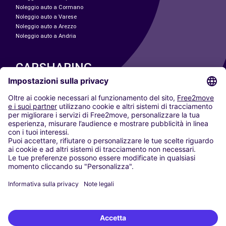
Noleggio auto a Cormano
Noleggio auto a Varese
Noleggio auto a Arezzo
Noleggio auto a Andria
CARSHARING
LE NOSTRE CITTÀ
Paris
Madrid
Washington DC
Milano
Roma
Torino
Vienna
Berlino
Colonia
Düsseldorf
Francoforte
Amburgo
Monaco di Baviera
Stoccarda