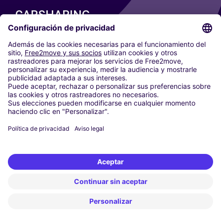
CARSHARING
NUESTRAS CIUDADES
Paris
Madrid
Washington DC
Milán
Roma
Turín
Viena
Berlín
Colonia
Düsseldorf
Fráncfort
Hamburgo
Múnich
Stuttgart
Ámsterdam