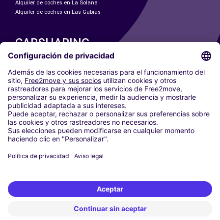
Alquiler de coches en La Solana
Alquiler de coches en Las Gabias
CARSHARING
NUESTRAS CIUDADES
Paris
Madrid
Washington DC
Milán
Roma
Turín
Viena
Berlín
Colonia
Düsseldorf
Fráncfort
Hamburgo
Múnich
Stuttgart
Ámsterdam