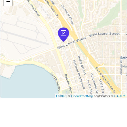
−
Leaflet
| ©
OpenStreetMap
contributors ©
CARTO