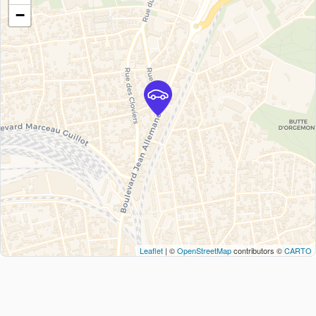
−
Leaflet
| ©
OpenStreetMap
contributors ©
CARTO